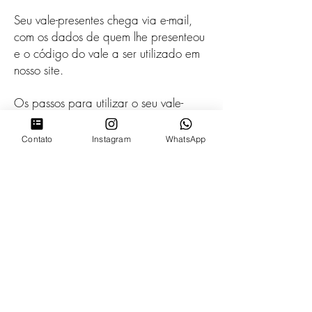
Seu vale-presentes chega via e-mail,
com os dados de quem lhe presenteou
e o código do vale a ser utilizado em
nosso site.
Os passos para utilizar o seu vale-
presente são muito simples. Você
deverá entrar em nossa loja virtual e
Contato
Instagram
WhatsApp
selecionar os produtos desejados, eles
serão automaticamente adicionados à
página
Carrinho
. Para finalizar a
compra, basta apertar o botão
"Finalizar Compra" e você será
direcionado à página de Checkout.
Caso o valor de seu vale-presente
seja equivalente ao valor de suas
peças selecionadas, nenhum custo