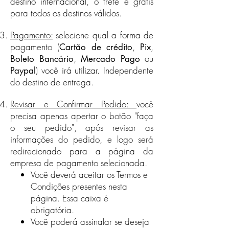
destino internacional, o frete é grátis
valores e o tempo de
entrega variam para cada país.
para todos os destinos válidos.
Para compras acima de R$500 com
destino internacional, o frete é
Pagamento:
selecione qual a forma de
grátis para todos os destinos
pagamento (
,
,
Cartão de crédito
Pix
válidos.
,
ou
Boleto Bancário
Mercado Pago
Veja a nossa seção Política de
) você irá utilizar. Independente
Paypal
Frete na página
Política da
do destino de entrega.
Empresa
para saber quais países
aceitamos pedidos.
Revisar e Confirmar Pedido:
você
precisa apenas apertar o botão "faça
o seu pedido", após revisar as
informações do pedido, e logo será
redirecionado para a página da
empresa de pagamento selecionada.
Você deverá aceitar os Termos e
Condições presentes nesta
página.​ Essa caixa é
obrigatória.
Você poderá assinalar se deseja