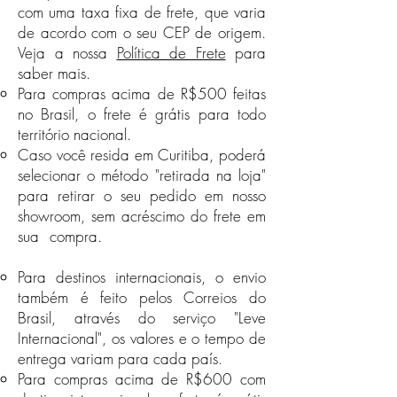
o frete, ficam a cargo da Austral.
Espírito Santo e Mato Grosso:
com uma taxa fixa de frete, que varia
Se configura mau uso:
R$20,00
de acordo com o seu CEP de origem.
Peças manchadas por sujeira
Goiás: R$36,00
Veja a nossa
Política de Frete
para
Peças quebradas
Toda região Norte e Nordeste:
saber mais.
Peças incompletas
R$45,00
Para compras acima de R$500 feitas
Para compras acima de R$300
Peças arranhadas
no Brasil, o frete é grátis para todo
feitas no Brasil, o frete é grátis
Peças arrebentadas
território nacional.
para todo território nacional.
Peças amassadas
Caso você resida em Curitiba, poderá
Caso você resida em Curitiba,
Peças cortadas
selecionar o método "retirada na loja"
Importante: Fique atento às
poderá selecionar o método
para retirar o seu pedido em nosso
descrições dos produtos em nossa
"retirada na loja" para retirar o seu
loja virtual.
pedido em nosso showroom, sem
showroom, sem acréscimo do frete em
acréscimo do frete em sua
sua compra.
(Indisponível durante a
compra. (Indisponível durante a
pandemia de Covid-19)
pandemia de Covid-19)
Para destinos internacionais, o envio
também é feito pelos Correios do
Destinos Internacionais
Brasil, através do serviço "Leve
Para destinos internacionais, o
Internacional", os valores e o tempo de
envio também é feito pelos
entrega
variam para cada país.
Correios do Brasil, através do
Para compras acima de R$600 com
serviço "Leve Internacional", os