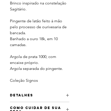
Brinco inspirado na constelação
Sagitário.
Pingente de latão feito à mão
pelo processo de ourivesaria de
bancada.
Banhado a ouro 18k, em 10
camadas.
Argola de prata 1000, com
encaixe próprio.
Argola separada do pingente.
Coleção Signos
Detalhes
Tamanho do pingente: 4,5cm x 4,1cm.
Como cuidar de sua
Tamanho da argola: 2cm.