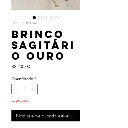
SKU: BR010009AU
Brinco
Sagitári
o Ouro
Preço
R$ 200,00
Quantidade
*
Esgotado
Notifique-me quando estiver disponível