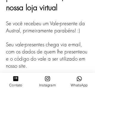
nossa loja virtual
Se você recebeu um Vale-presente da
Austral, primeiramente parabéns! :)
Seu vale-presentes chega via e-mail,
com os dados de quem lhe presenteou
e o código do vale a ser utilizado em
nosso site.
Os passos para utilizar o seu vale-
Contato
Instagram
WhatsApp
presente são muito simples. Você
deverá entrar em nossa loja virtual e
selecionar os produtos desejados, eles
serão automaticamente adicionados à
página
Carrinho
. Para finalizar a
compra, basta apertar o botão
"Finalizar Compra" e você será