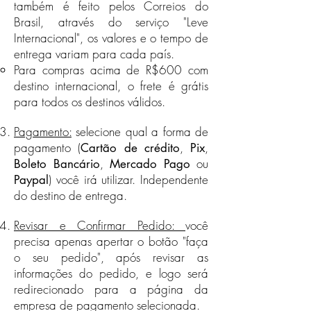
também é feito pelos Correios do
Destinos Internacionais
Brasil, através do serviço "Leve
Para destinos internacionais, o
Internacional", os valores e o tempo de
envio também é feito pelos
entrega
variam para cada país.
Correios do Brasil, através do
Para compras acima de R$600 com
serviço "Leve Internacional", os
destino internacional, o frete é grátis
valores e o tempo de
entrega variam para cada país.
para todos os destinos válidos.
Para compras acima de R$500 com
destino internacional, o frete é
Pagamento:
selecione qual a forma de
grátis para todos os destinos
pagamento (
,
,
Cartão de crédito
Pix
válidos.
,
ou
Boleto Bancário
Mercado Pago
Veja a nossa seção Política de
) você irá utilizar. Independente
Paypal
Frete na página
Política da
do destino de entrega.
Empresa
para saber quais países
aceitamos pedidos.
Revisar e Confirmar Pedido:
você
precisa apenas apertar o botão "faça
o seu pedido", após revisar as
informações do pedido, e logo será
redirecionado para a página da
empresa de pagamento selecionada.