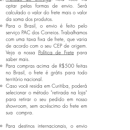
despesas com o frete, ficam a cargo
seu CEP de origem, sendo os
optar pelas formas de envio. Será
da Austral.
seguintes valores:​​
calculado o valor do frete mais o valor
No caso de devolução, iremos efetuar
Toda região Sul, São Paulo e
da soma dos produtos.
o estorno da compra após
Rio de Janeiro: Frete Grátis
Para o Brasil, o envio é feito pelo
comprovante de envio da peça à
Minas Gerais, Mato Grosso do
Austral. Neste caso, as despesas com
Sul e Distrito Federal: R$10,00
serviço PAC dos Correios. Trabalhamos
o frete, ficam a cargo da Austral.
Espírito Santo e Mato Grosso:
com uma taxa fixa de frete, que varia
Se configura mau uso:
R$20,00
de acordo com o seu CEP de origem.
Peças manchadas por sujeira
Goiás: R$36,00
Veja a nossa
Política de Frete
para
Peças quebradas
Toda região Norte e Nordeste:
saber mais.
Peças incompletas
R$45,00
Para compras acima de R$500 feitas
Para compras acima de R$300
Peças arranhadas
no Brasil, o frete é grátis para todo
feitas no Brasil, o frete é grátis
Peças arrebentadas
território nacional.
para todo território nacional.
Peças amassadas
Caso você resida em Curitiba, poderá
Caso você resida em Curitiba,
Peças cortadas
selecionar o método "retirada na loja"
Importante: Fique atento às
poderá selecionar o método
para retirar o seu pedido em nosso
descrições dos produtos em nossa
"retirada na loja" para retirar o seu
loja virtual.
pedido em nosso showroom, sem
showroom, sem acréscimo do frete em
acréscimo do frete em sua
sua compra.
(Indisponível durante a
compra. (Indisponível durante a
pandemia de Covid-19)
pandemia de Covid-19)
Para destinos internacionais, o envio