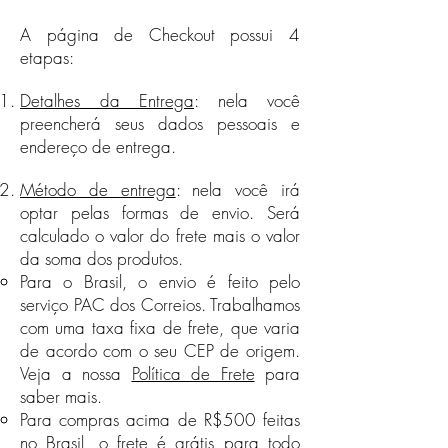
enviado através dos serviços de outra
mail contato@australacessorios.com.b
empresa de frete, contratada pela
r para solicitar sua troca ou
A página de Checkout possui 4
Austral®. Não será cobrado novo
devolução, e para que possamos lhe
etapas:
valor de frete do cliente.
fornecer todo o auxílio necessário.
Território Nacional
É importante lembrar que a troca só
Detalhes da Entrega
: nela você
será efetuada se o produto
Para o Brasil, o envio é feito pelo
preencherá seus dados pessoais e
apresentar defeito de fabricação e
serviço PAC dos Correios.
endereço de entrega.
não de mau uso, estando em sua
Trabalhamos com uma taxa fixa de
embalagem original. Neste caso, as
frete, que varia de acordo com o
Método de entrega
: nela você irá
despesas com o frete, ficam a cargo
seu CEP de origem, sendo os
optar pelas formas de envio. Será
da Austral.
seguintes valores:​​
calculado o valor do frete mais o valor
No caso de devolução, iremos efetuar
Toda região Sul, São Paulo e
da soma dos produtos.
o estorno da compra após
Rio de Janeiro: Frete Grátis
Para o Brasil, o envio é feito pelo
comprovante de envio da peça à
Minas Gerais, Mato Grosso do
Austral. Neste caso, as despesas com
Sul e Distrito Federal: R$10,00
serviço PAC dos Correios. Trabalhamos
o frete, ficam a cargo da Austral.
Espírito Santo e Mato Grosso:
com uma taxa fixa de frete, que varia
Se configura mau uso:
R$20,00
de acordo com o seu CEP de origem.
Peças manchadas por sujeira
Goiás: R$36,00
Veja a nossa
Política de Frete
para
Peças quebradas
Toda região Norte e Nordeste:
saber mais.
Peças incompletas
R$45,00
Para compras acima de R$500 feitas
Para compras acima de R$300
Peças arranhadas
no Brasil, o frete é grátis para todo
feitas no Brasil, o frete é grátis
Peças arrebentadas