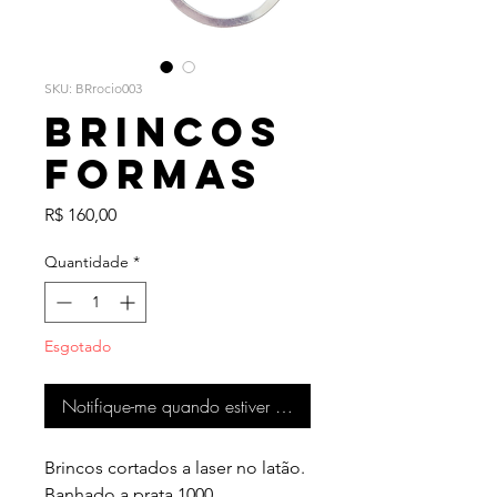
SKU: BRrocio003
Brincos
Formas
Preço
R$ 160,00
Quantidade
*
Esgotado
Notifique-me quando estiver disponível
Brincos cortados a laser no latão.
Banhado a prata 1000.