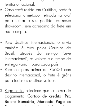
território nacional.
para todo território nacional.
Peças amassadas
Caso você resida em Curitiba, poderá
Caso você resida em Curitiba,
Peças cortadas
selecionar o método "retirada na loja"
Importante: Fique atento às
poderá selecionar o método
para retirar o seu pedido em nosso
descrições dos produtos em nossa
"retirada na loja" para retirar o seu
loja virtual.
pedido em nosso showroom, sem
showroom, sem acréscimo do frete em
acréscimo do frete em sua
sua compra.
(Indisponível durante a
compra. (Indisponível durante a
pandemia de Covid-19)
pandemia de Covid-19)
Para destinos internacionais, o envio
também é feito pelos Correios do
Destinos Internacionais
Brasil, através do serviço "Leve
Para destinos internacionais, o
Internacional", os valores e o tempo de
envio também é feito pelos
entrega
variam para cada país.
Correios do Brasil, através do
Para compras acima de R$600 com
serviço "Leve Internacional", os
destino internacional, o frete é grátis
valores e o tempo de
entrega variam para cada país.
para todos os destinos válidos.
Para compras acima de R$500 com
destino internacional, o frete é
Pagamento:
selecione qual a forma de
grátis para todos os destinos
pagamento (
,
,
Cartão de crédito
Pix
válidos.
,
ou
Boleto Bancário
Mercado Pago
Veja a nossa seção Política de