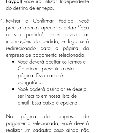
) você irá utilizar. Independente
Paypal
Frete na página
Política da
do destino de entrega.
Empresa
para saber quais países
aceitamos pedidos.
Revisar e Confirmar Pedido:
você
precisa apenas apertar o botão "faça
o seu pedido", após revisar as
informações do pedido, e logo será
redirecionado para a página da
empresa de pagamento selecionada.
Você deverá aceitar os Termos e
Condições presentes nesta
página.​ Essa caixa é
obrigatória.
Você poderá assinalar se deseja
ser inscrito em nossa lista de
email. Essa caixa é opcional.
Na página da empresa de
pagamento selecionada, você deverá
realizar um cadastro caso ainda não