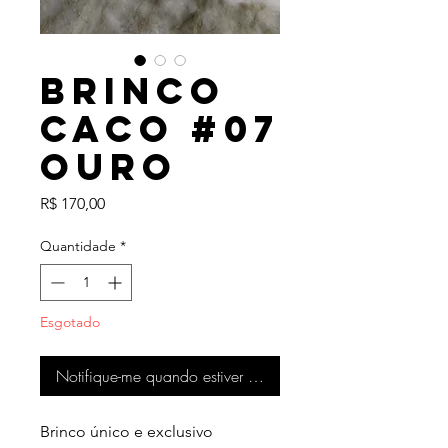
Brinco
Caco #07
Ouro
Preço
R$ 170,00
Quantidade
*
Esgotado
Notifique-me quando estiver disponível
Brinco único e exclusivo