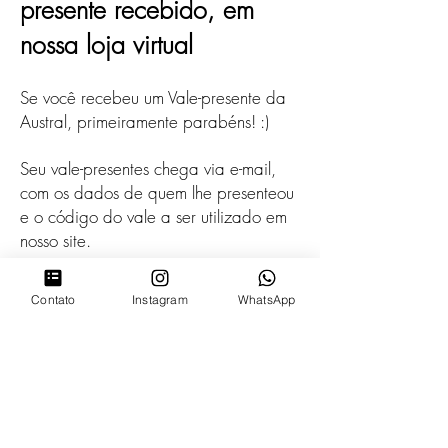
presente recebido, em
nossa loja virtual
Se você recebeu um Vale-presente da
Austral, primeiramente parabéns! :)
Seu vale-presentes chega via e-mail,
com os dados de quem lhe presenteou
e o código do vale a ser utilizado em
nosso site.
Os passos para utilizar o seu vale-
Contato
Instagram
WhatsApp
presente são muito simples. Você
deverá entrar em nossa loja virtual e
selecionar os produtos desejados, eles
serão automaticamente adicionados à
página
Carrinho
. Para finalizar a
compra, basta apertar o botão