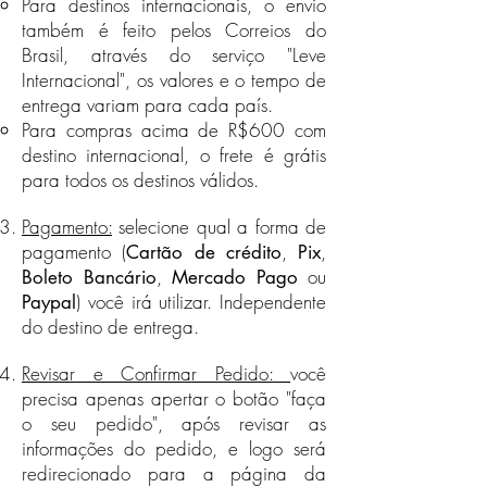
Para destinos internacionais, o envio
também é feito pelos Correios do
Destinos Internacionais
Brasil, através do serviço "Leve
Para destinos internacionais, o
Internacional", os valores e o tempo de
envio também é feito pelos
entrega
variam para cada país.
Correios do Brasil, através do
Para compras acima de R$600 com
serviço "Leve Internacional", os
destino internacional, o frete é grátis
valores e o tempo de
entrega variam para cada país.
para todos os destinos válidos.
Para compras acima de R$500 com
destino internacional, o frete é
Pagamento:
selecione qual a forma de
grátis para todos os destinos
pagamento (
,
,
Cartão de crédito
Pix
válidos.
,
ou
Boleto Bancário
Mercado Pago
Veja a nossa seção Política de
) você irá utilizar. Independente
Paypal
Frete na página
Política da
do destino de entrega.
Empresa
para saber quais países
aceitamos pedidos.
Revisar e Confirmar Pedido:
você
precisa apenas apertar o botão "faça
o seu pedido", após revisar as
informações do pedido, e logo será
redirecionado para a página da