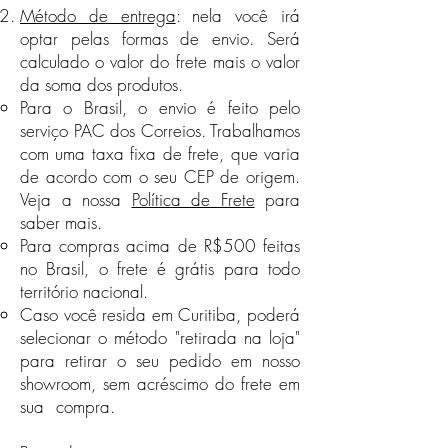
embalagem original. Neste caso, as
frete, que varia de acordo com o
Método de entrega
: nela você irá
despesas com o frete, ficam a cargo
seu CEP de origem, sendo os
optar pelas formas de envio. Será
da Austral.
seguintes valores:​​
calculado o valor do frete mais o valor
No caso de devolução, iremos efetuar
Toda região Sul, São Paulo e
da soma dos produtos.
o estorno da compra após
Rio de Janeiro: Frete Grátis
Para o Brasil, o envio é feito pelo
comprovante de envio da peça à
Minas Gerais, Mato Grosso do
Austral. Neste caso, as despesas com
Sul e Distrito Federal: R$10,00
serviço PAC dos Correios. Trabalhamos
o frete, ficam a cargo da Austral.
Espírito Santo e Mato Grosso:
com uma taxa fixa de frete, que varia
Se configura mau uso:
R$20,00
de acordo com o seu CEP de origem.
Peças manchadas por sujeira
Goiás: R$36,00
Veja a nossa
Política de Frete
para
Peças quebradas
Toda região Norte e Nordeste:
saber mais.
Peças incompletas
R$45,00
Para compras acima de R$500 feitas
Para compras acima de R$300
Peças arranhadas
no Brasil, o frete é grátis para todo
feitas no Brasil, o frete é grátis
Peças arrebentadas
território nacional.
para todo território nacional.
Peças amassadas
Caso você resida em Curitiba, poderá
Caso você resida em Curitiba,
Peças cortadas
selecionar o método "retirada na loja"
Importante: Fique atento às
poderá selecionar o método
para retirar o seu pedido em nosso
descrições dos produtos em nossa
"retirada na loja" para retirar o seu
loja virtual.
pedido em nosso showroom, sem
showroom, sem acréscimo do frete em
acréscimo do frete em sua
sua compra.
(Indisponível durante a
compra. (Indisponível durante a
pandemia de Covid-19)
pandemia de Covid-19)