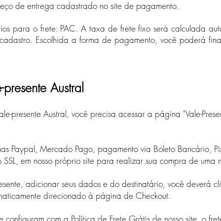
ereço de entrega cadastrado no site de pagamento.​
reios para o frete: PAC. A taxa de frete fixo será calculada 
 cadastro. Escolhida a forma de pagamento, você poderá fin
presente Austral
le-presente Austral, você precisa acessar a página "Vale-Prese
emas Paypal, Mercado Pago, pagamento via Boleto Bancário, P
 SSL, em nosso próprio site para realizar sua compra de uma 
resente, adicionar seus dados e do destinatário, você deverá c
tomaticamente direcionado à página de Checkout.
e configuram com a Política de Frete Grátis de nosso site, o fre