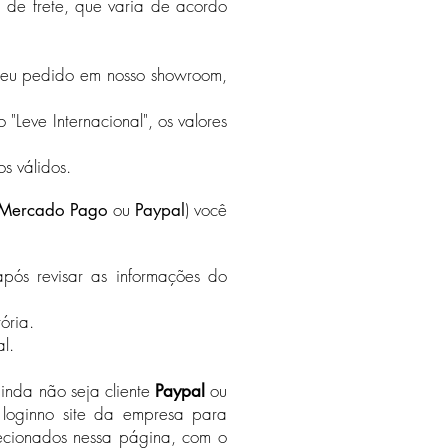
a de frete, que varia de acordo
o seu pedido em nosso showroom,
 "Leve Internacional", os valores
s válidos.
ou
) você
Mercado Pago
Paypal
pós revisar as informações do
ória.
al.
nda não seja cliente
ou
Paypal
 loginno site da empresa para
lecionados nessa página, com o