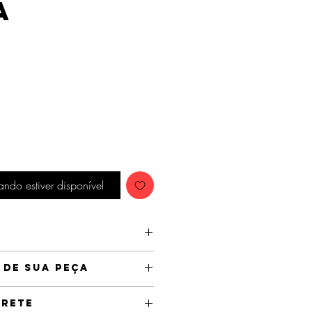
a
ndo estiver disponível
 de sua peça
0 em 10 camadas.
oduzidas em latão, por isso não as
Frete
 com a água, suor ou tome banho