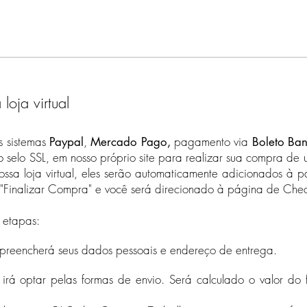
entrega variam pa
Para compras aci
internacional, o f
válidos.
Veja a nossa seção
Política da Empre
aceitamos pedido
oja virtual
os sistemas
,
pagamento via
Paypal
Mercado Pago,
Boleto Ban
selo SSL, em nosso próprio site para realizar sua compra de 
ossa loja virtual, eles serão automaticamente adicionados à 
"Finalizar Compra" e você será direcionado à página de Chec
 etapas:
 preencherá seus dados pessoais e endereço de entrega.
 irá optar pelas formas de envio. Será calculado o valor do