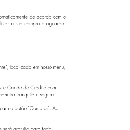
automaticamente de acordo com o
alizar a sua compra e aguardar
nte", localizada em nosso menu,
ix e Cartão de Crédito com
maneira tranquila e segura.
licar no botão "Comprar". Ao
te será gratuito para todo