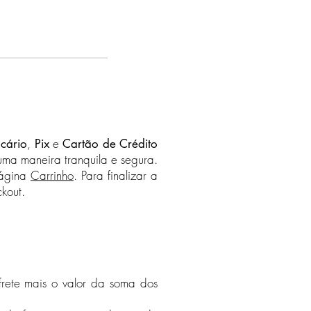
ra cada país.
ma de R$500 com destino
rete é grátis para todos os destinos
 Política de Frete na página
sa
para saber quais países
s.
,
e
cário
Pix
Cartão de Crédito
uma maneira tranquila e segura.
página
Carrinho
. Para finalizar a
kout.
 frete mais o valor da soma dos