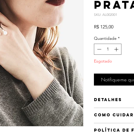
Prat
SKU: AL002001
Preço
R$ 125,00
Quantidade
*
Esgotado
Notifique-me qua
Detalhes
Tamanho único.
Como cuidar
Anel ajustável.
Banhado a prata 100
As peças foram pr
Política de 
deixe em contato