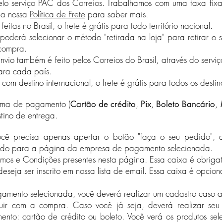
 pelo serviço PAC dos Correios. Trabalhamos com uma taxa fix
 a nossa
Política de Frete
para saber mais.
as no Brasil, o frete é grátis para todo território nacional.
poderá selecionar o método "retirada na loja" para retirar 
 compra.
(Indisponível durante a pandemia de Covid-19)
envio também é feito pelos Correios do Brasil, através do serviço
ra cada país.
 destino internacional, o frete é grátis para todos os destino
orma de pagamento (
,
,
,
Cartão de crédito
Pix
Boleto Bancário
stino de entrega.
ocê precisa apenas apertar o botão "faça o seu pedido", a
nado para a página da empresa de pagamento selecionada.
rmos e Condições presentes nesta página.​ Essa caixa é obrigat
eseja ser inscrito em nossa lista de email. Essa caixa é opcion
ento selecionada, você deverá realizar um cadastro caso ai
uir com a compra. Caso você já seja, deverá realizar seu
ento: cartão de crédito ou boleto. Você verá os produtos se