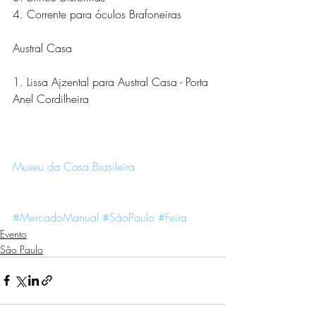
4. Corrente para óculos Brafoneiras 
Austral Casa
1. Lissa Ajzental para Austral Casa - Porta 
Anel Cordilheira
Museu da Casa Brasileira 
#MercadoManual
#SãoPaulo
#Feira
Evento
São Paulo