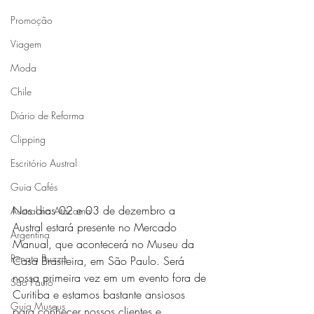
Promoção
Viagem
Moda
Chile
Diário de Reforma
Clipping
Escritório Austral
Guia Cafés
Nos dias 02 e 03 de dezembro a 
Austral no Atacama
Austral estará presente no Mercado 
Argentina
Manual, que acontecerá no Museu da 
Renata Buzzo
Casa Brasileira, em São Paulo. Será 
nossa primeira vez em um evento fora de 
São Paulo
Curitiba e estamos bastante ansiosos 
Guia Museus
para conhecer nossos clientes e 