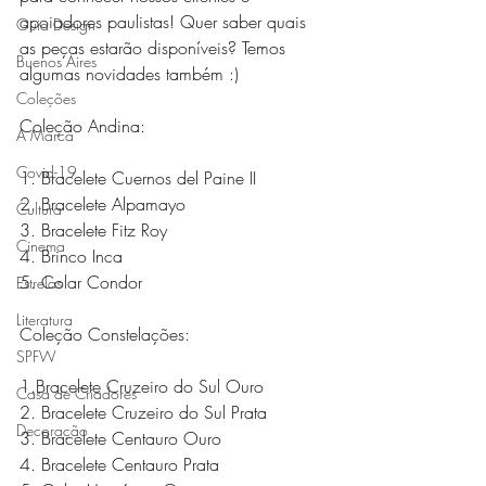
apoiadores paulistas! Quer saber quais 
Guia Design
as peças estarão disponíveis? Temos 
Buenos Aires
algumas novidades também :)
Coleções
Coleção Andina:
A Marca
Covid-19
1. Bracelete Cuernos del Paine II 
2. Bracelete Alpamayo 
Cultura
3. Bracelete Fitz Roy 
Cinema
4. Brinco Inca 
5. Colar Condor 
Estrelas
Literatura
Coleção Constelações:
SPFW
1.Bracelete Cruzeiro do Sul Ouro 
Casa de Criadores
2. Bracelete Cruzeiro do Sul Prata 
Decoração
3. Bracelete Centauro Ouro 
4. Bracelete Centauro Prata 